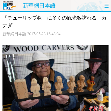
新華網日本語
「チューリップ祭」に多くの観光客訪れる カ
ホームページ
政治
経済
ナダ
社会
文化
エンタメ
新華網日本語
2017-05-23 16:43:04
観光
評論
写真
中日対訳