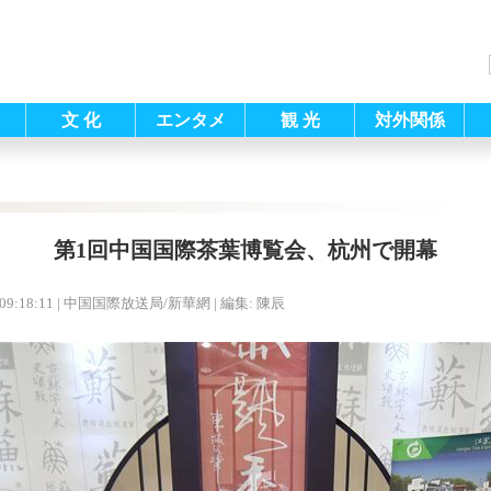
文 化
エンタメ
観 光
対外関係
第1回中国国際茶葉博覧会、杭州で開幕
09:18:11
| 中国国際放送局/新華網 |
編集: 陳辰