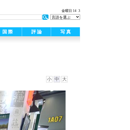
:
金曜日 14
3
国 際
評 論
写 真
小
中
大