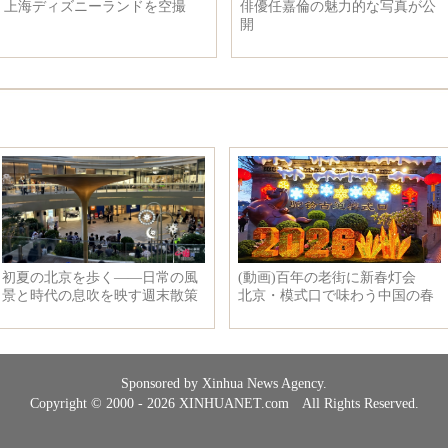
俳優任嘉倫の魅力的な写真が公
女優李一桐、白いワンピース姿
開
で青春の美しさを展示
Sponsored by Xinhua News Agency.
Copyright © 2000 - 2026 XINHUANET.com All Rights Reserved.