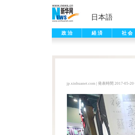
日本語
政 治
経 済
社 会
jp.xinhuanet.com
|
発表時間 2017-05-20 