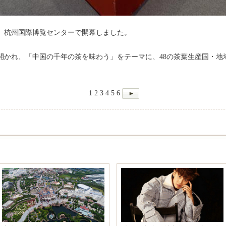
日、杭州国際博覧センターで開幕しました。
開かれ、「中国の千年の茶を味わう」をテーマに、48の茶葉生産国・地
1
2
3
4
5
6