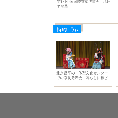
第1回中国国際茶葉博覧会、杭州
上海ディズニーランドを空撮
で開幕