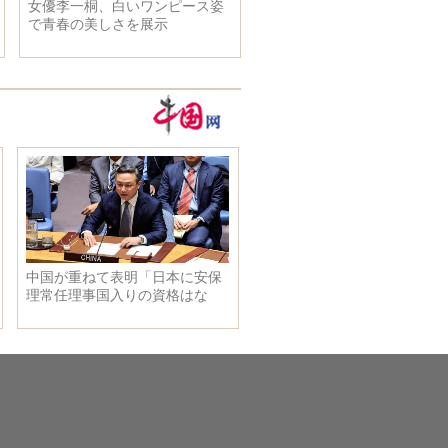
銭其琛氏の遺体は北京で火葬
習近平主席、韓国大統領特
李海瓉氏と会見