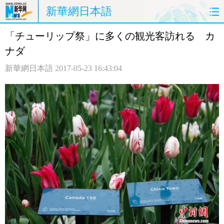
新華網日本語
「チューリップ祭」に多くの観光客訪れる カ
ホームページ
政治
経済
ナダ
社会
文化
エンタメ
新華網日本語
2017-05-23 16:43:04
観光
評論
写真
中日対訳