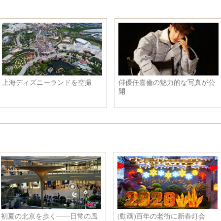
習近平主席、韓国大統領特使の
中国海域の天然ガスハイドレー
李海瓉氏と会見
トの試験採掘に成功