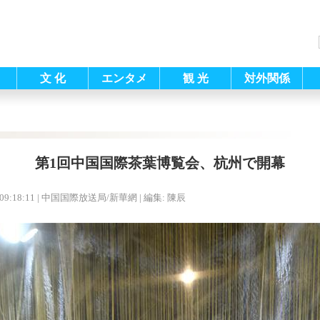
文 化
エンタメ
観 光
対外関係
第1回中国国際茶葉博覧会、杭州で開幕
09:18:11
| 中国国際放送局/新華網 |
編集: 陳辰