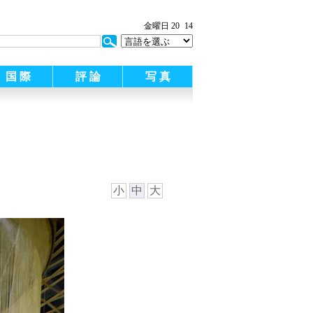
金曜日 20
14
国 際
評 論
写 真
小
中
大