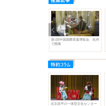
優李一桐、白いワンピース姿
銭其琛氏の遺体は北京で火葬
青春の美しさを展示