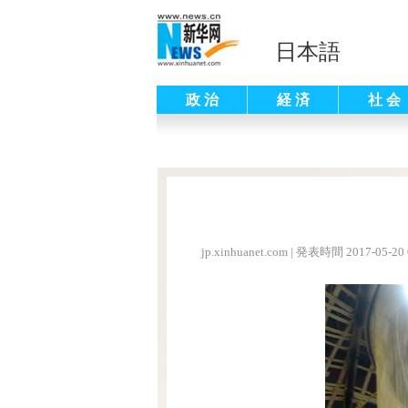
日本語
政 治
経 済
社 会
jp.xinhuanet.com
|
発表時間 2017-05-20 