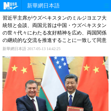
新華網日本語
習近平主席がウズベキスタンのミルジヨエフ大
ホームページ
政治
経済
統領と会談、両国元首は中国・ウズベキスタン
社会
文化
エンタメ
の世々代々にわたる友好精神を広め、両国関係
の継続的な交流を推進することに一致して同意
観光
評論
写真
新華網日本語
2017-05-13 14:42:25
中日対訳