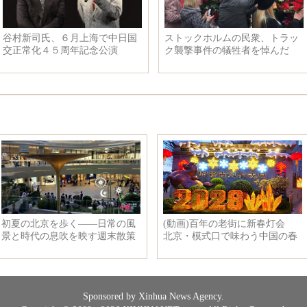
、裏には別の意
女優孫怡のスナップ写真、簡潔
静かな雰囲
で爽やか
佟麗娅はフ
表
Sponsored by Xinhua News Agency.