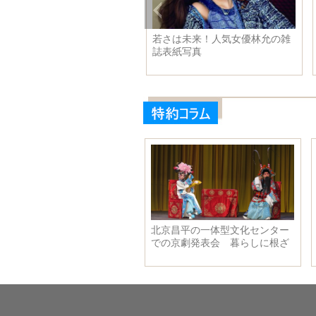
民衆、トラッ
雄安新区をいかに建設するか：
中国人の顔文字
者を悼んだ
生態を優先•複合都市計画•都市
味も？
と農村の一体化——北京、天
津、河北省協同発展専門家諮詢
委員会委員、中国都市計画設計
研究院の李暁江元院長を取材