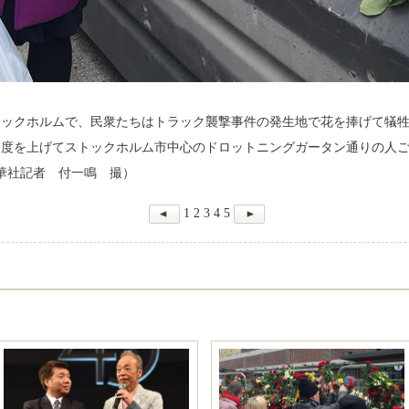
トックホルムで、民衆たちはトラック襲撃事件の発生地で花を捧げて犠牲
度を上げてストックホルム市中心のドロットニングガータン通りの人ごみ
華社記者 付一鳴 撮）
1
2
3
4
5