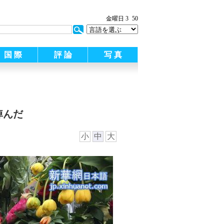
:
金曜日 3
50
国 際
評 論
写 真
悼んだ
小
中
大