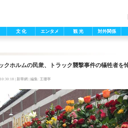
文 化
エンタメ
観 光
対外関係
ックホルムの民衆、トラック襲撃事件の犠牲者を
10:30:18
| 新華網 |
編集: 王珊寧