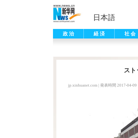
日本語
政 治
経 済
社 会
スト
jp.xinhuanet.com
|
発表時間 2017-04-09 