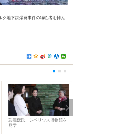
ルク地下鉄爆発事件の犠牲者を悼ん
彭麗媛氏、シベリウス博物館を
秦嶺のパンダ、野外で授乳
見学