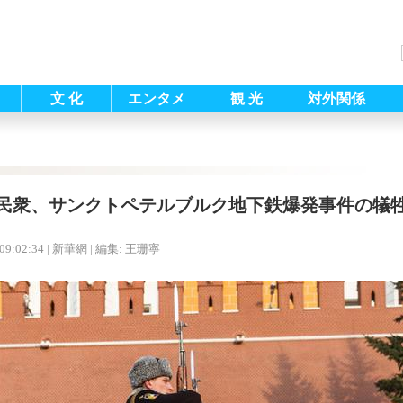
文 化
エンタメ
観 光
対外関係
民衆、サンクトペテルブルク地下鉄爆発事件の犠
09:02:34
| 新華網 |
編集: 王珊寧