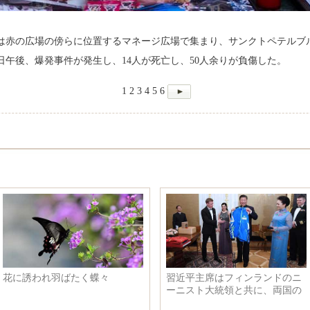
衆は赤の広場の傍らに位置するマネージ広場で集まり、サンクトペテルブ
日午後、爆発事件が発生し、14人が死亡し、50人余りが負傷した。
1
2
3
4
5
6
花に誘われ羽ばたく蝶々
習近平主席はフィンランドのニ
ーニスト大統領と共に、両国の
フィギュアスケート選手代表と