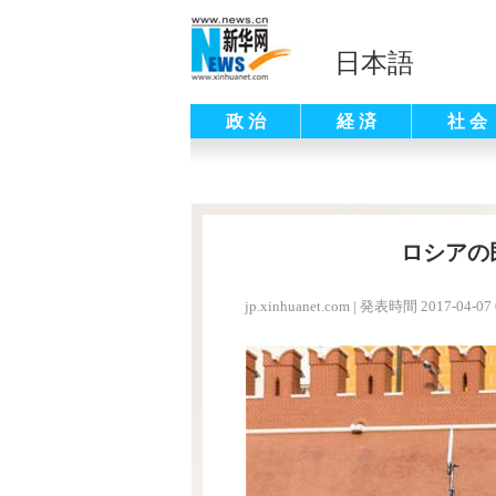
日本語
政 治
経 済
社 会
ロシアの
jp.xinhuanet.com
|
発表時間 2017-04-07 