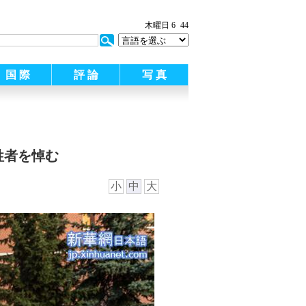
木曜日 6
44
国 際
評 論
写 真
牲者を悼む
小
中
大