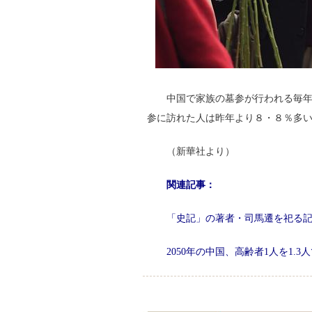
中国で家族の墓参が行われる毎
参に訪れた人は昨年より８・８％多
（新華社より）
関連記事：
「史記」の著者・司馬遷を祀る
2050年の中国、高齢者1人を1.