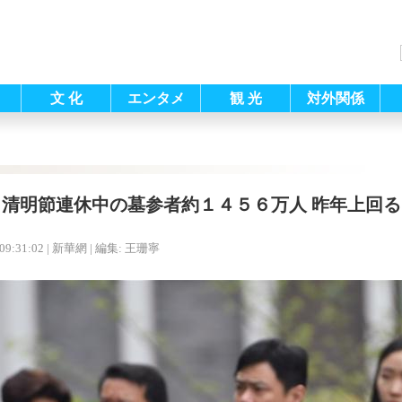
文 化
エンタメ
観 光
対外関係
清明節連休中の墓参者約１４５６万人 昨年上回る
09:31:02
| 新華網 |
編集: 王珊寧