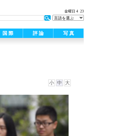
金曜日 4
23
国 際
評 論
写 真
小
中
大