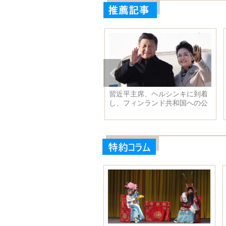
優景甜、パリでファッション
習近平主席、ヘルシンキに到着
真を撮影 少女の純真スタイ
し、フィンランド共和国への公
を展示
式訪問を始め