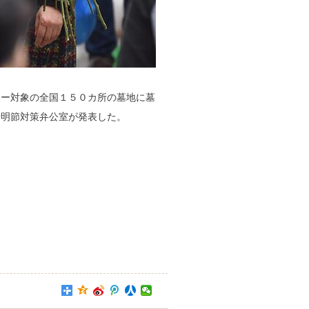
ター対象の全国１５０カ所の墓地に墓
清明節対策弁公室が発表した。