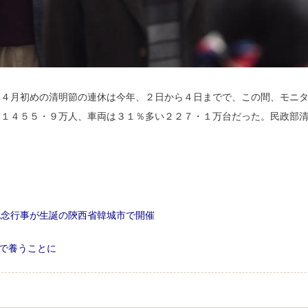
年４月初めの清明節の連休は今年、２日から４日までで、この間、モニ
い１４５５・９万人、車両は３１％多い２２７・１万台だった。民政部
記念行事が生誕の陝西省韓城市で開催
3人で養うことに