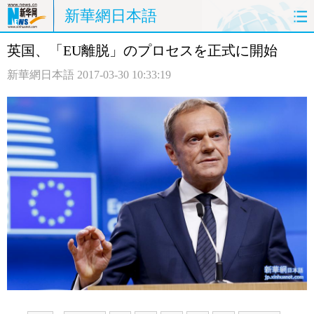
新華網日本語
英国、「EU離脱」のプロセスを正式に開始
ホームページ
政治
経済
新華網日本語
2017-03-30 10:33:19
社会
文化
エンタメ
観光
評論
写真
中日対訳