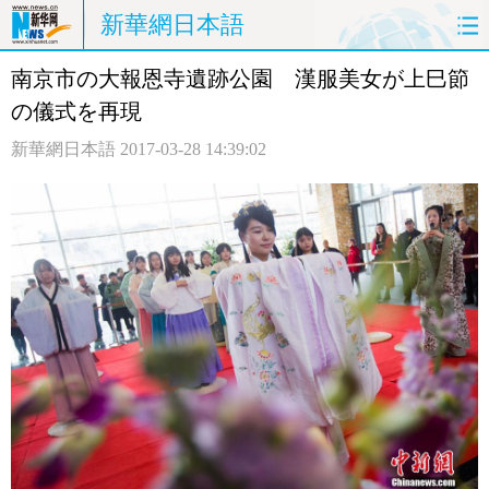
新華網日本語
南京市の大報恩寺遺跡公園 漢服美女が上巳節
ホームページ
政治
経済
の儀式を再現
社会
文化
エンタメ
新華網日本語
2017-03-28 14:39:02
観光
評論
写真
中日対訳