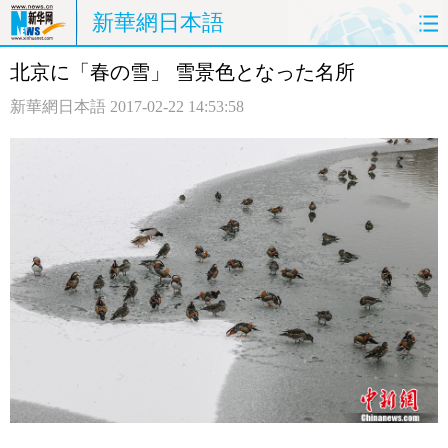
新華網日本語
北京に「春の雪」 雪景色となった名所
ホームページ
政治
経済
新華網日本語
2017-02-22 14:53:58
社会
文化
エンタメ
観光
評論
写真
中日対訳