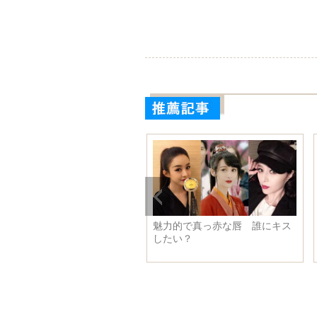
ナダ雑技役者、世界最大客船
魅力的で真っ赤な唇 誰にキス
の生活を公開
したい？