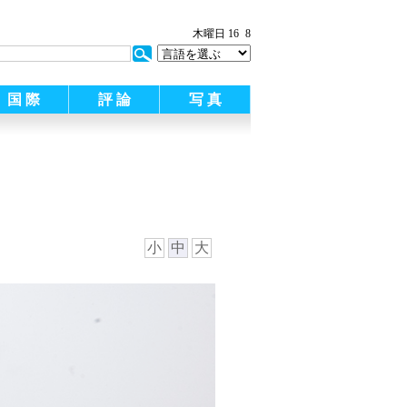
:
木曜日 16
8
国 際
評 論
写 真
小
中
大