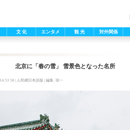
文 化
エンタメ
観 光
対外関係
北京に「春の雪」 雪景色となった名所
14:53:58
| 人民網日本語版 |
編集: 张一