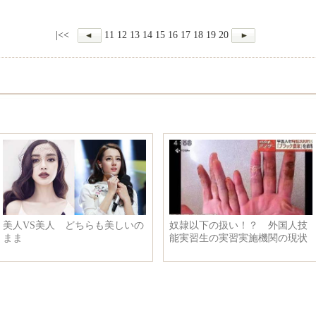
|<<
11
12
13
14
15
16
17
18
19
20
美人VS美人 どちらも美しいの
奴隷以下の扱い！？ 外国人技
まま
能実習生の実習実施機関の現状