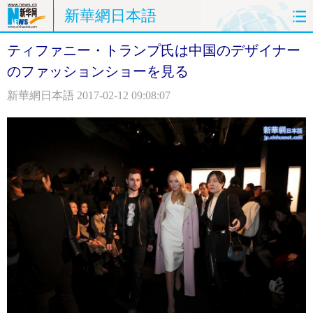
新華網日本語
ティファニー・トランプ氏は中国のデザイナー
ホームページ
政治
経済
のファッションショーを見る
社会
文化
エンタメ
新華網日本語
2017-02-12 09:08:07
観光
評論
写真
中日対訳