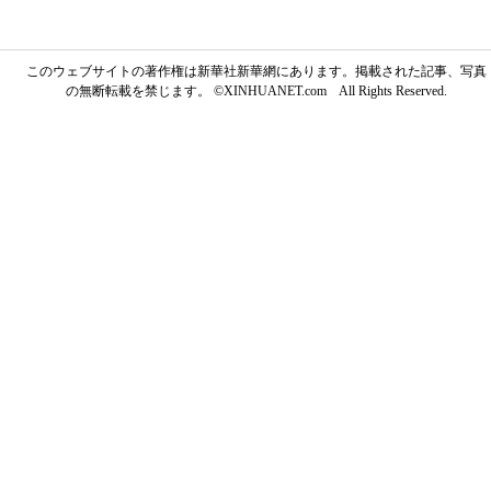
このウェブサイトの著作権は新華社新華網にあります。掲載された記事、写真
の無断転載を禁じます。 ©XINHUANET.com All Rights Reserved.