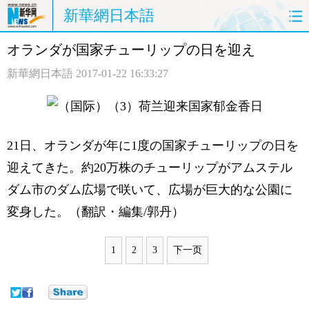
新華網日本語
オランダが国家チューリップの日を迎え
ホームページ
政治
経済
新華網日本語
2017-01-22 16:33:27
社会
文化
エンタメ
観光
評論
写真
21日、オランダが年に1度の国家チューリップの日を
中日対訳
迎えてきた。約20万株のチューリップがアムステル
ダム市のダム広場で咲いて、広場が巨大的な公園に
変身した。（翻訳・編集/郭丹）
1
2
3
下一页