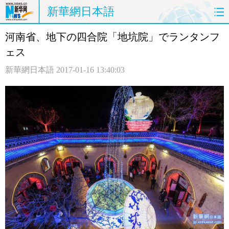
新華網日本語
河南省、地下の四合院「地坑院」でランタンフ
ホームページ
政治
経済
ェス
社会
文化
エンタメ
新華網日本語
2017-01-16 13:40:03
観光
評論
写真
中日対訳