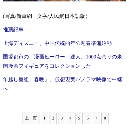
(写真/新華網 文字/人民網日本語版）
推薦記事：
上海ディズニー、中国伝統酉年の迎春準備始動
国境都市の「漫画ヒーロー」達人、1000点余りの米
国漫画フィギュアをコレクションした
年越し番組「春晩」、仮想現実パノラマ映像で中継
へ
上一页
1
2
3
4
5
6
7
8