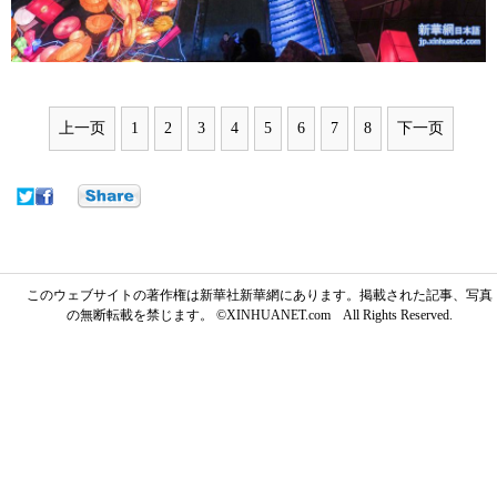
上一页
1
2
3
4
5
6
7
8
下一页
このウェブサイトの著作権は新華社新華網にあります。掲載された記事、写真
の無断転載を禁じます。 ©XINHUANET.com All Rights Reserved.