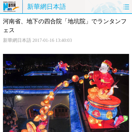
新華網日本語
河南省、地下の四合院「地坑院」でランタンフ
ホームページ
政治
経済
ェス
社会
文化
エンタメ
新華網日本語
2017-01-16 13:40:03
観光
評論
写真
中日対訳