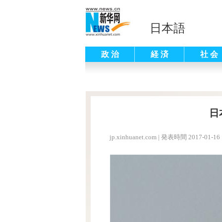
日本語
政 治
経 済
社 会
日
jp.xinhuanet.com
|
発表時間 2017-01-16 