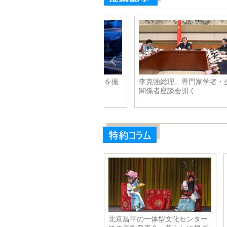
粛省の山村、美しい風景を撮
李克強総理、専門家学者・企業
関係者座談会開く