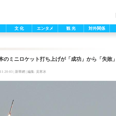
文 化
エンタメ
観 光
対外関係
本のミニロケット打ち上げが「成功」から「失敗
11:20:03
| 新華網 |
編集: 吴寒冰