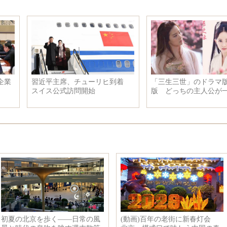
習近平主席、チューリヒ到着
「三生三世」のドラマ版と映画
スイス公式訪問開始
版 どっちの主人公が一番の古
風美人？