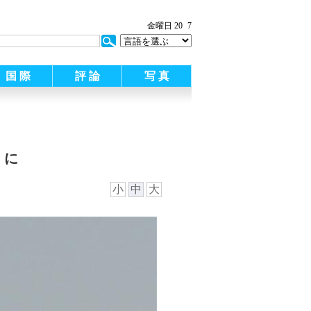
:
金曜日 20
7
国 際
評 論
写 真
」に
小
中
大