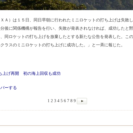
ＡＸＡ）は１５日、同日早朝に行われたミニロケットの打ち上げは失敗
数分後に関係機構が報告を行い、失敗が発表されなければ、成功したと
に、同ロケットの打ち上げを放棄したとする新たな公告を発表した。こ
小クラスのミニロケットの打ち上げに成功した。」と一斉に報じた。
ち上げ再開 初の海上回収も成功
カバーする
1
2
3
4
5
6
7
8
9