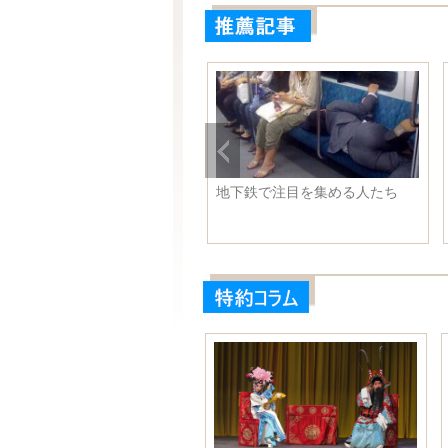
ジェンダーレス男子」が日本
地下鉄で注目を集める人たち
流行 女装はファッション？