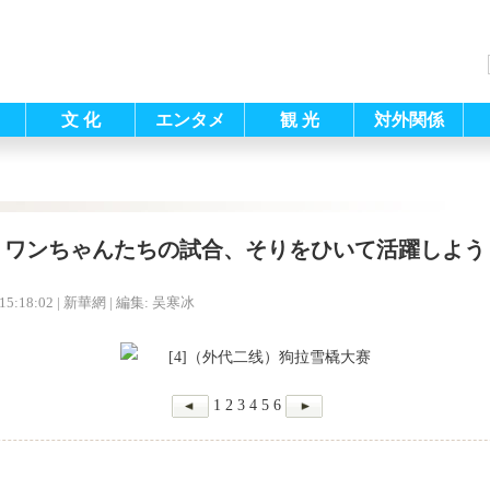
文 化
エンタメ
観 光
対外関係
ワンちゃんたちの試合、そりをひいて活躍しよう
15:18:02
| 新華網 |
編集: 吴寒冰
1
2
3
4
5
6