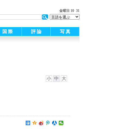
金曜日 10
31
国 際
評 論
写 真
小
中
大