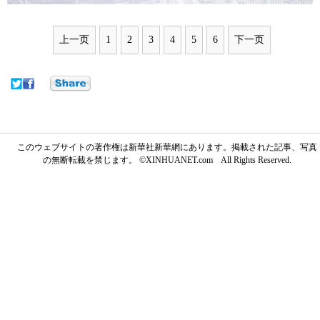
上一页
1
2
3
4
5
6
下一页
このウェブサイトの著作権は新華社新華網にあります。掲載された記事、写真
の無断転載を禁じます。 ©XINHUANET.com All Rights Reserved.