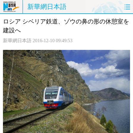
新華網日本語
ロシア シベリア鉄道、ゾウの鼻の形の休憩室を
ホームページ
政治
経済
建設へ
社会
文化
エンタメ
新華網日本語
2016-12-10 09:49:53
観光
評論
写真
中日対訳