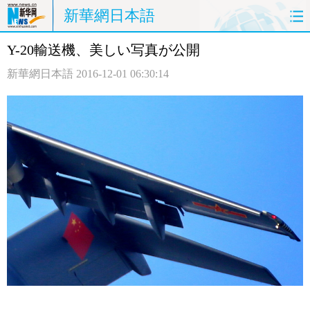
新華網日本語
Y-20輸送機、美しい写真が公開
ホームページ
政治
経済
新華網日本語
2016-12-01 06:30:14
社会
文化
エンタメ
観光
評論
写真
中日対訳