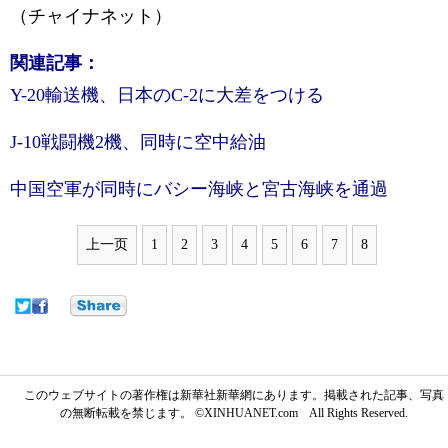
（チャイナネット）
関連記事：
Y-20輸送機、日本のC-2に大差をつける
J-10戦闘機2機、同時に空中給油
中国空軍が同時にバシー海峡と宮古海峡を通過
上一页
1
2
3
4
5
6
7
8
このウェブサイトの著作権は新華社新華網にあります。掲載された記事、写真
の無断転載を禁じます。 ©XINHUANET.com All Rights Reserved.