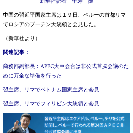
新華社記者 李涛 撮
中国の習近平国家主席は１９日、ペルーの首都リマ
でロシアのプーチン大統領と会見した。
（新華社より）
関連記事：
商務部副部長：APEC大臣会合は非公式首脳会議のた
めに万全な準備を行った
習主席、リマでベトナム国家主席と会見
習主席、リマでフィリピン大統領と会見