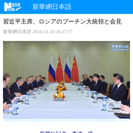
新華網日本語
習近平主席、ロシアのプーチン大統領と会見
ホームページ
政治
経済
新華網日本語
2016-11-20 16:27:17
社会
文化
エンタメ
観光
評論
写真
中日対訳