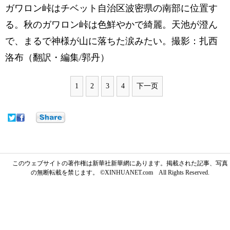
ガワロン峠はチベット自治区波密県の南部に位置す
る。秋のガワロン峠は色鮮やかで綺麗。天池が澄ん
で、まるで神様が山に落ちた涙みたい。撮影：扎西
洛布（翻訳・編集/郭丹）
1
2
3
4
下一页
このウェブサイトの著作権は新華社新華網にあります。掲載された記事、写真
の無断転載を禁じます。 ©XINHUANET.com All Rights Reserved.