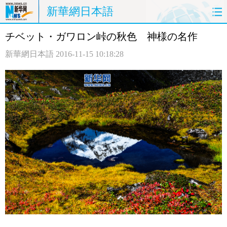
新華網日本語
チベット・ガワロン峠の秋色 神様の名作
ホームページ
政治
経済
新華網日本語
2016-11-15 10:18:28
社会
文化
エンタメ
観光
評論
写真
中日対訳