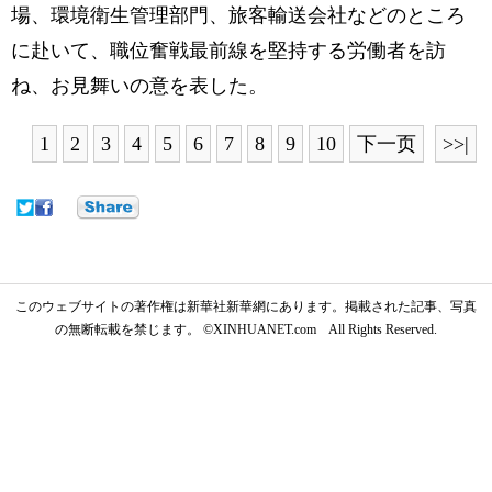
場、環境衛生管理部門、旅客輸送会社などのところ
に赴いて、職位奮戦最前線を堅持する労働者を訪
ね、お見舞いの意を表した。
1
2
3
4
5
6
7
8
9
10
下一页
>>|
このウェブサイトの著作権は新華社新華網にあります。掲載された記事、写真
の無断転載を禁じます。 ©XINHUANET.com All Rights Reserved.