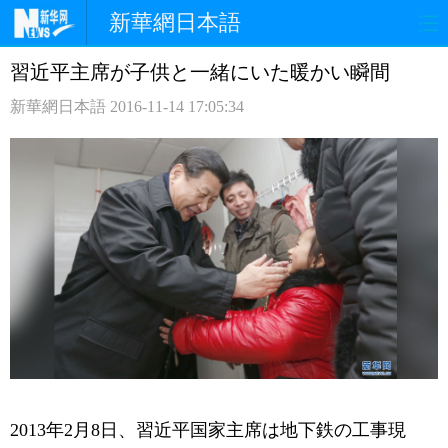
新華網日本語
習近平主席が子供と一緒にいた暖かい瞬間
ホームページ
政治
経済
新華網日本語
2016-11-14 17:05:34
社会
文化
エンタメ
観光
評論
写真
中日対訳
2013年2月8日、習近平国家主席は地下鉄の工事現