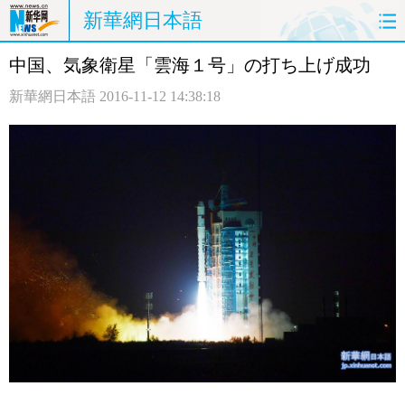
新華網日本語
中国、気象衛星「雲海１号」の打ち上げ成功
ホームページ
政治
経済
新華網日本語
2016-11-12 14:38:18
社会
文化
エンタメ
観光
評論
写真
中日対訳