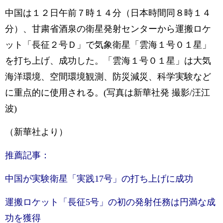
中国は１２日午前７時１４分（日本時間同８時１４
分）、甘粛省酒泉の衛星発射センターから運搬ロケ
ット「長征２号Ｄ」で気象衛星「雲海１号０１星」
を打ち上げ、成功した。「雲海１号０１星」は大気
海洋環境、空間環境観測、防災減災、科学実験など
に重点的に使用される。(写真は新華社発 撮影/汪江
波)
（新華社より）
推薦記事：
中国が実験衛星「実践17号」の打ち上げに成功
運搬ロケット「長征5号」の初の発射任務は円満な成
功を獲得