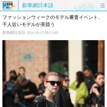
新華網日本語
ファッションウィークのモデル審査イベント、
ホームページ
政治
経済
千人近いモデルが美競う
社会
文化
エンタメ
新華網日本語
2016-10-15 08:15:49
観光
評論
写真
中日対訳