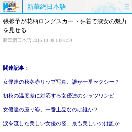
新華網日本語
張馨予が花柄ロングスカートを着て淑女の魅力
ホームページ
政治
経済
を見せる
社会
文化
エンタメ
新華網日本語
2016-10-08 14:01:50
観光
評論
写真
中日対訳
関連記事：
女優達の秋冬赤リップ写真、誰が一番セクシー？
初秋の温度差に対応する女優達のシャツワンピ
女優達の座り姿、一番上品なのは誰か？
涙を流した美しい女優の姿、最も美しいのは誰か