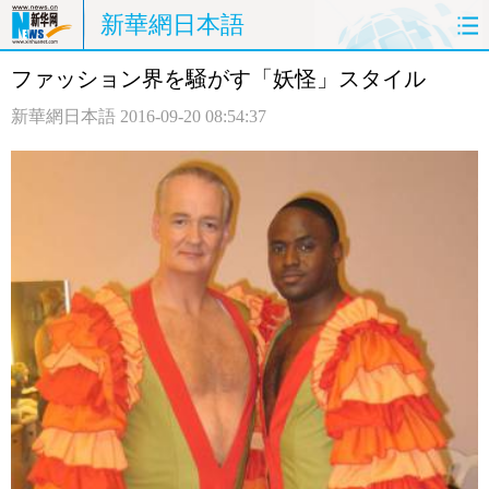
新華網日本語
ファッション界を騒がす「妖怪」スタイル
ホームページ
政治
経済
新華網日本語
2016-09-20 08:54:37
社会
文化
エンタメ
観光
評論
写真
中日対訳