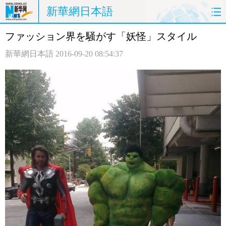
新華網日本語
ファッション界を騒がす「妖怪」スタイル
ホームページ
政治
経済
新華網日本語
2016-09-20 08:54:37
社会
文化
エンタメ
観光
評論
写真
中日対訳