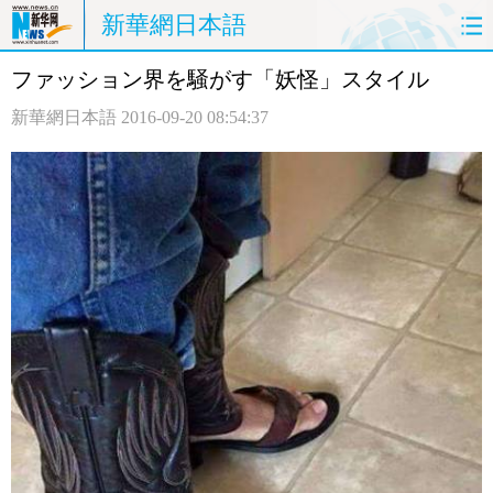
新華網日本語
ファッション界を騒がす「妖怪」スタイル
ホームページ
政治
経済
新華網日本語
2016-09-20 08:54:37
社会
文化
エンタメ
観光
評論
写真
中日対訳