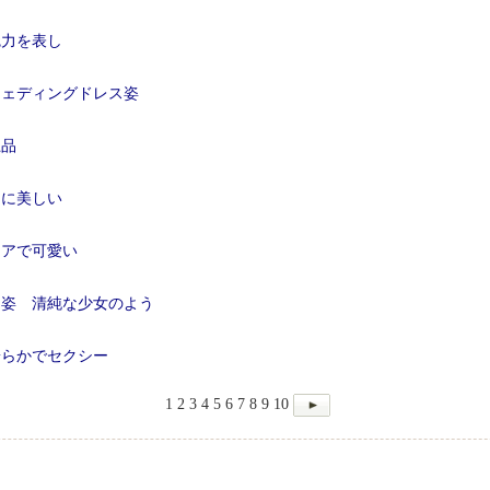
魅力を表し
ウェディングドレス姿
上品
うに美しい
ュアで可愛い
ス姿 清純な少女のよう
安らかでセクシー
1
2
3
4
5
6
7
8
9
10