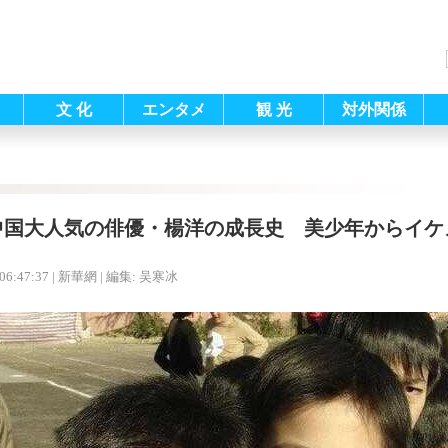
文 化
エンタメ
観 光
対外関係
中国大人気の俳優・楊洋の成長史 美少年からイケ
06:47:37
| 新華網 |
編集: 吴寒冰