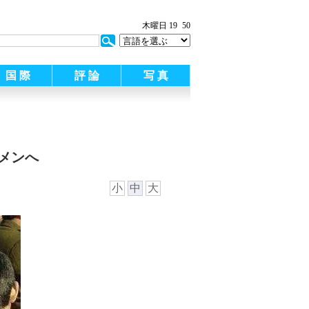
:
木曜日 19
50
国 際
評 論
写 真
メンへ
小
中
大