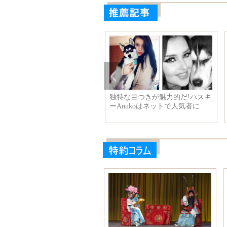
能漏れはコントロー
これぞ本当の金持ち！ 中国の
世界最
るのか、小泉元首相
大豪邸トップ10
もなく
の「嘘」を厳しく批