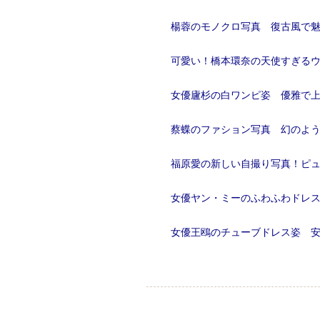
楊蓉のモノクロ写真 復古風で
可愛い！橋本環奈の天使すぎる
女優廬杉の白ワンピ姿 優雅で
蔡蝶のファション写真 幻のよ
福原愛の新しい自撮り写真！ピ
女優ヤン・ミーのふわふわドレ
女優王鴎のチューブドレス姿 