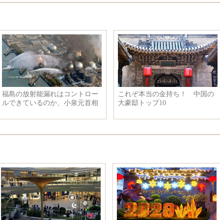
大口径の電波望遠鏡がま
李克強総理がオーストラリアの
李克
竣工
ターンブル首相と会見
首相