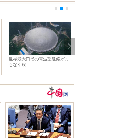
強総理がラオスのトンルン
自撮り写真と彼氏が撮った写真
と会談
を比較 「独り身のほうがま
し」