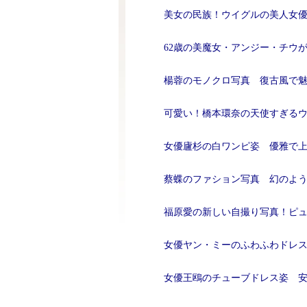
美女の民族！ウイグルの美人女
62歳の美魔女・アンジー・チウ
楊蓉のモノクロ写真 復古風で
可愛い！橋本環奈の天使すぎる
女優廬杉の白ワンピ姿 優雅で
蔡蝶のファション写真 幻のよ
福原愛の新しい自撮り写真！ピ
女優ヤン・ミーのふわふわドレ
女優王鴎のチューブドレス姿 