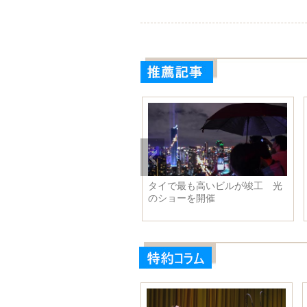
火炉」の重慶で気温低下 野
タイで最も高いビルが竣工 光
動物が涼しい秋を満喫
のショーを開催