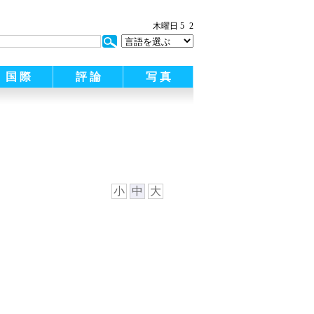
:
木曜日 5
2
国 際
評 論
写 真
小
中
大