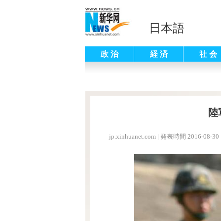
日本語
政 治
経 済
社 会
陸
jp.xinhuanet.com
|
発表時間 2016-08-30 