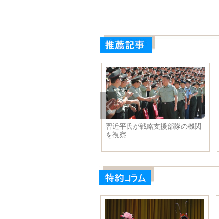
国外交部報道官：日本が私利
習近平氏が戦略支援部隊の機関
ため中国とアフリカ関係の離
を視察
を企む