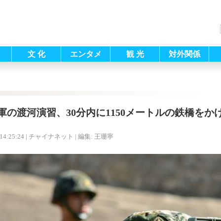
文 化
エンタメ
観 光
対外関係
軍の渡河演習、30分内に1150メートルの鉄橋をか
14:25:24
| チャイナネット |
編集: 王珊寧