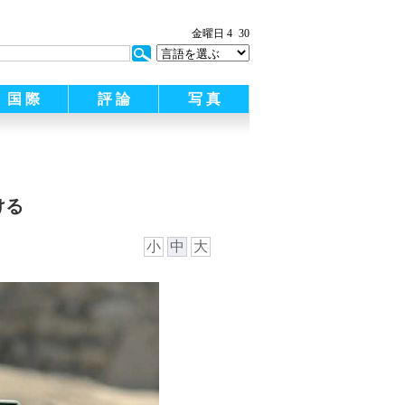
:
金曜日 4
30
国 際
評 論
写 真
ける
小
中
大