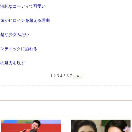
、清純なコーディで可愛い
人気がヒロインを超える理由
清楚な少女みたい
マンティックに溢れる
女の魅力を現す
1
2
3
4
5
6
7