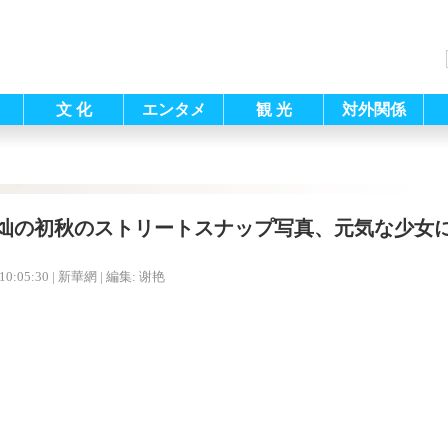
文 化
エンタメ
観 光
対外関係
灿の初秋のストリートスナップ写真、元気な少女
10:05:30
| 新華網 |
編集: 谢艳