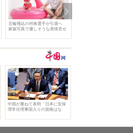
五輪飛込の何衝選手が引退へ
最も稼いだ女優2016 1位は
家族写真で優しそうな表情見せ
ニファー ローレンス、范冰冰
る
位