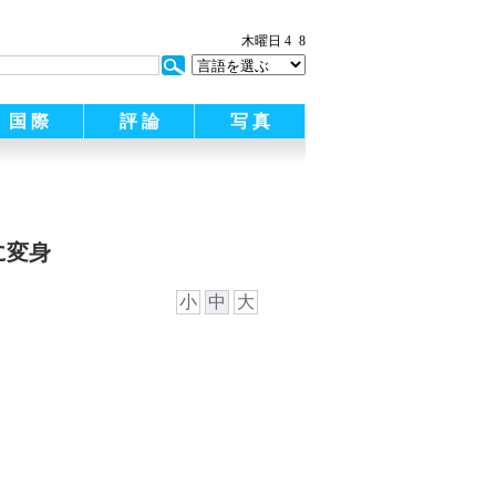
木曜日 4
8
国 際
評 論
写 真
に変身
小
中
大