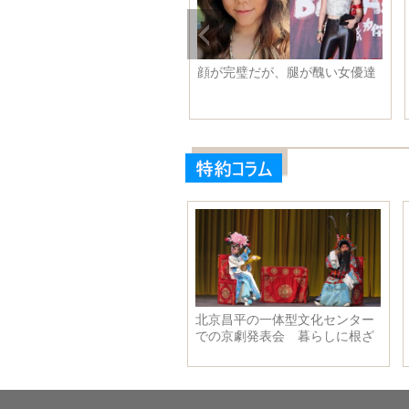
昆高速広西区間でバス横転事
顔が完璧だが、腿が醜い女優達
 10人死亡