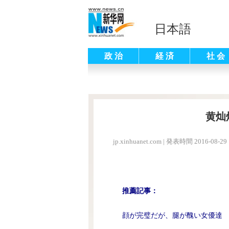
日本語
政 治
経 済
社 会
黄灿
jp.xinhuanet.com
|
発表時間 2016-08-29 
推薦記事：
顔が完璧だが、腿が醜い女優達