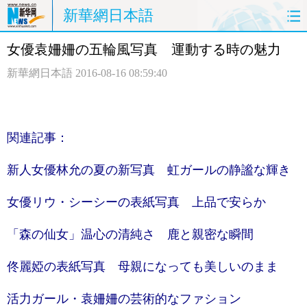
新華網日本語
女優袁姍姍の五輪風写真 運動する時の魅力
ホームページ
政治
経済
新華網日本語
2016-08-16 08:59:40
社会
文化
エンタメ
観光
評論
写真
関連記事：
中日対訳
新人女優林允の夏の新写真 虹ガールの静謐な輝き
女優リウ・シーシーの表紙写真 上品で安らか
「森の仙女」温心の清純さ 鹿と親密な瞬間
佟麗婭の表紙写真 母親になっても美しいのまま
活力ガール・袁姍姍の芸術的なファション