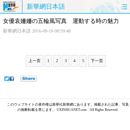
新華網日本語
女優袁姍姍の五輪風写真 運動する時の魅力
ホームページ
政治
経済
新華網日本語
2016-08-16 08:59:40
社会
文化
エンタメ
観光
評論
写真
上一页
1
2
3
4
5
下一页
中日対訳
このウェブサイトの著作権は新華社新華網にあります。掲載された記事、写真
の無断転載を禁じます。 ©XINHUANET.com All Rights Reserved.