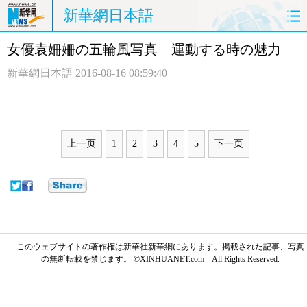
新華網日本語
女優袁姍姍の五輪風写真 運動する時の魅力
ホームページ
政治
経済
新華網日本語
2016-08-16 08:59:40
社会
文化
エンタメ
観光
評論
写真
上一页
1
2
3
4
5
下一页
中日対訳
このウェブサイトの著作権は新華社新華網にあります。掲載された記事、写真
の無断転載を禁じます。 ©XINHUANET.com All Rights Reserved.