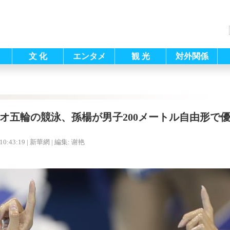
文 化
エンタメ
観 光
対外関係
オ五輪の競泳、孫楊が男子200メートル自由形で
10:43:19
| 新華網 |
編集: 谢艳