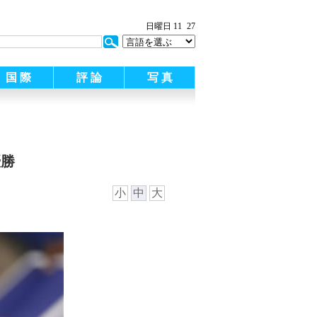
:
日曜日 11
27
国 際
評 論
写 真
優勝
小
中
大