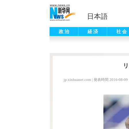
日本語
政 治
経 済
社 会
リ
jp.xinhuanet.com
|
発表時間 2016-08-09 