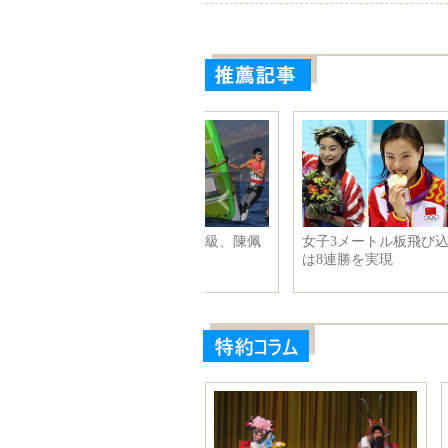
子3メートル板飛び込み 中国
女子3m板飛び込み、何姿選手が
8連勝を実現
準優勝