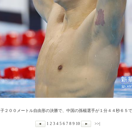
男子２００メートル自由形の決勝で、中国の孫楊選手が１分４４秒６５
1
2
3
4
5
6
7
8
9
10
>>|