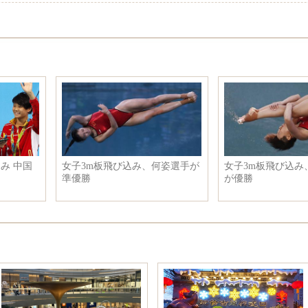
女子3m板飛び込み、施廷懋選手
リオ五輪の試合場でプロポーズ
が優勝