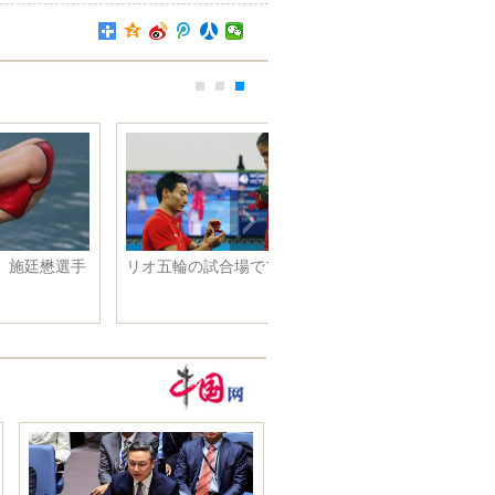
デサント、長春に中国1号店をオ
ープン 冬季五輪に標準