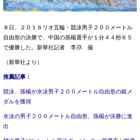
８日、２０１６リオ五輪・競泳男子２００メートル
自由形の決勝で、中国の孫楊選手が１分４４秒６５
で優勝した。
新華社記者
李尕
撮
（新華社より）
推薦記事：
競泳、孫楊が水泳男子２００メートル自由形の銀メ
ダルを獲得
水泳の男子２００メートル自由形、孫楊が決勝に進
出