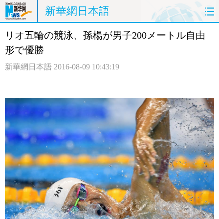
新華網日本語
リオ五輪の競泳、孫楊が男子200メートル自由
ホームページ
政治
経済
形で優勝
社会
文化
エンタメ
新華網日本語
2016-08-09 10:43:19
観光
評論
写真
中日対訳