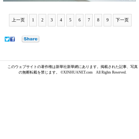
上一页
1
2
3
4
5
6
7
8
9
下一页
このウェブサイトの著作権は新華社新華網にあります。掲載された記事、写真
の無断転載を禁じます。 ©XINHUANET.com All Rights Reserved.