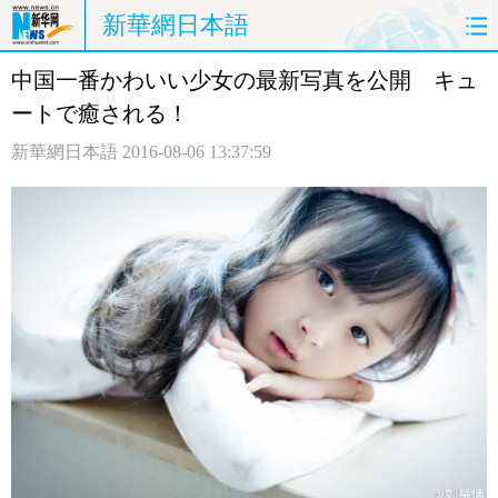
新華網日本語
中国一番かわいい少女の最新写真を公開 キュ
ホームページ
政治
経済
ートで癒される！
社会
文化
エンタメ
新華網日本語
2016-08-06 13:37:59
観光
評論
写真
中日対訳