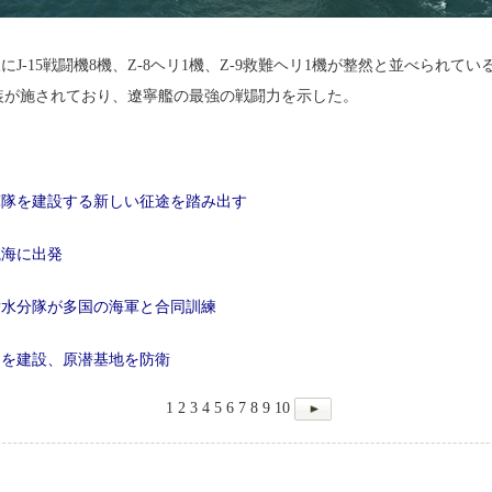
J-15戦闘機8機、Z-8ヘリ1機、Z-9救難ヘリ1機が整然と並べられて
塗装が施されており、遼寧艦の最強の戦闘力を示した。
軍隊を建設する新しい征途を踏み出す
航海に出発
潜水分隊が多国の海軍と合同訓練
」を建設、原潜基地を防衛
1
2
3
4
5
6
7
8
9
10