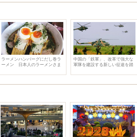
女優李一桐の写真、三つ編みに
女優達が高ポニーテールで猛暑
肩出し、微笑みで人を魅了
日に対抗、林心如など