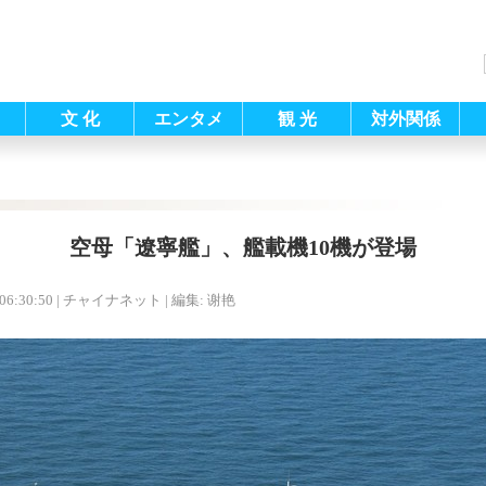
文 化
エンタメ
観 光
対外関係
空母「遼寧艦」、艦載機10機が登場
06:30:50
| チャイナネット |
編集: 谢艳