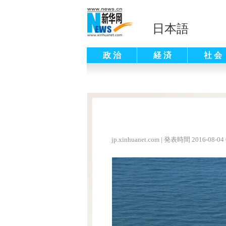
日本語
政 治
経 済
社 会
jp.xinhuanet.com
|
発表時間 2016-08-04 