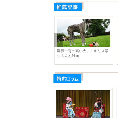
防部の呉謙報道官、日本が発
リウ・イエンがレース人魚姫ド
した2016年版「防衛白書」に
レスを着てモーターショーに現
いて談話を発表
れ、大騒ぎを引き起こし