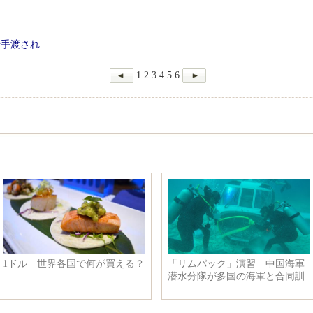
で手渡され
1
2
3
4
5
6
1ドル 世界各国で何が買える？
「リムパック」演習 中国海軍
潜水分隊が多国の海軍と合同訓
練