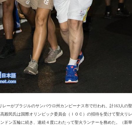
聖火リレーがブラジルのサンパウロ州カンピーナス市で行われ、計163人
高殿民氏は国際オリンピック委員会（ＩＯＣ）の招待を受けて聖火リレー
2年ロンドン五輪に続き、連続４度にわたって聖火ランナーを務めた。（新