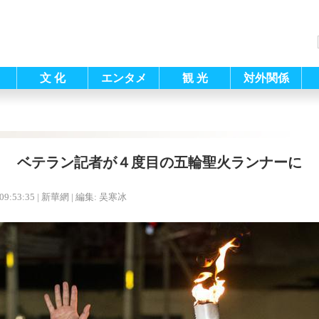
文 化
エンタメ
観 光
対外関係
ベテラン記者が４度目の五輪聖火ランナーに
09:53:35
| 新華網 |
編集: 吴寒冰