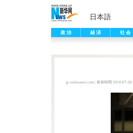
日本語
政 治
経 済
社 会
jp.xinhuanet.com
|
発表時間 2016-07-28 