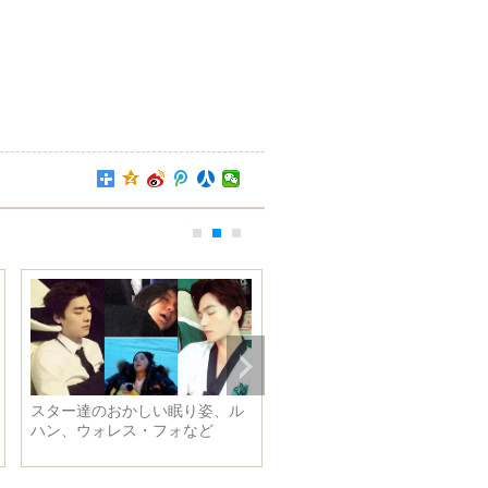
スター達のおかしい眠り姿、ル
95年後生まれの女優孫佳雨の
ハン、ウォレス・フォなど
真、活発で可愛い