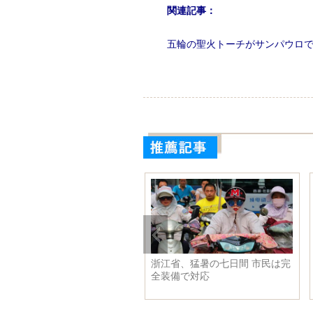
関連記事：
五輪の聖火トーチがサンパウロ
風3号「ミリネ」に備え緊急措
浙江省、猛暑の七日間 市民は完
 警戒レベル3級へ
全装備で対応