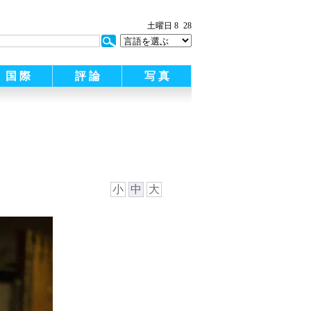
土曜日 8
28
国 際
評 論
写 真
小
中
大