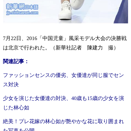
7月22日、2016「中国児童」風采モデル大会の決勝戦
は北京で行われた。（新華社記者 陳建力 撮）
関連記事：
ファッションセンスの優劣、女優達が同じ服でセン
ス対決
少女を演じた女優達の対決、40歳も15歳の少女を演
じた林心如
絶美！プレ花嫁の林心如が艶やかな花に取り囲まれ
た写真を公開