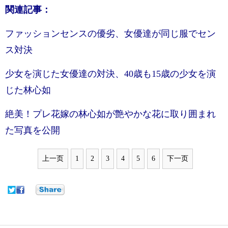
関連記事：
ファッションセンスの優劣、女優達が同じ服でセン
ス対決
少女を演じた女優達の対決、40歳も15歳の少女を演
じた林心如
絶美！プレ花嫁の林心如が艶やかな花に取り囲まれ
た写真を公開
上一页
1
2
3
4
5
6
下一页