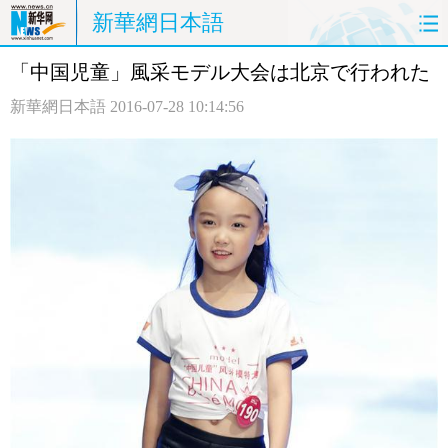
新華網日本語
「中国児童」風采モデル大会は北京で行われた
ホームページ
政治
経済
新華網日本語
2016-07-28 10:14:56
社会
文化
エンタメ
観光
評論
写真
中日対訳