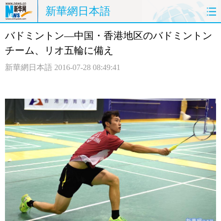
新華網日本語
バドミントン―中国・香港地区のバドミントン
ホームページ
政治
経済
チーム、リオ五輪に備え
社会
文化
エンタメ
新華網日本語
2016-07-28 08:49:41
観光
評論
写真
中日対訳