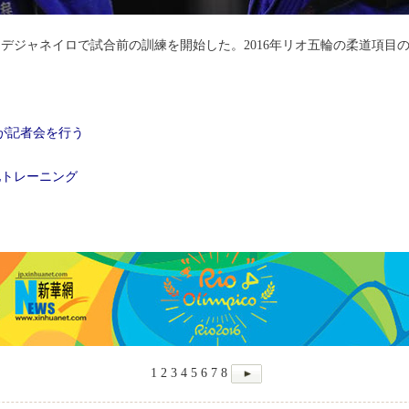
オデジャネイロで試合前の訓練を開始した。2016年リオ五輪の柔道項目
議が記者会を行う
地トレーニング
1
2
3
4
5
6
7
8