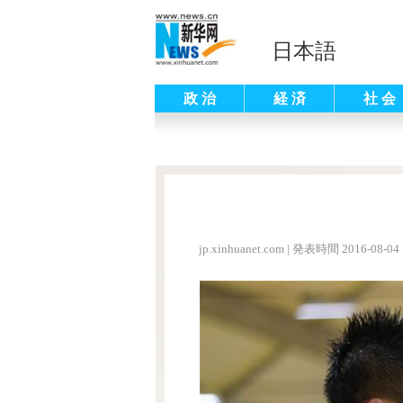
日本語
政 治
経 済
社 会
jp.xinhuanet.com
|
発表時間 2016-08-04 