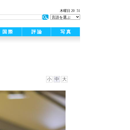
:
木曜日 20
51
国 際
評 論
写 真
小
中
大