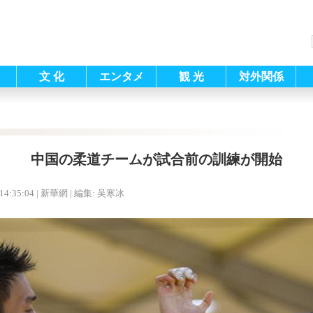
文 化
エンタメ
観 光
対外関係
中国の柔道チームが試合前の訓練が開始
14:35:04
| 新華網 |
編集: 吴寒冰