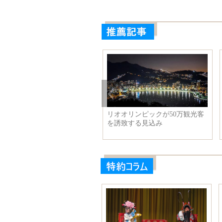
際五輪委員会第129回全体会議
リオ五輪 飛込み中国代表が現
記者会を行う
地トレーニング