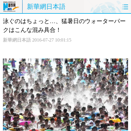
新華網日本語
泳ぐのはちょっと…、猛暑日のウォーターパー
ホームページ
政治
経済
クはこんな混み具合！
社会
文化
エンタメ
新華網日本語
2016-07-27 10:01:15
観光
評論
写真
中日対訳