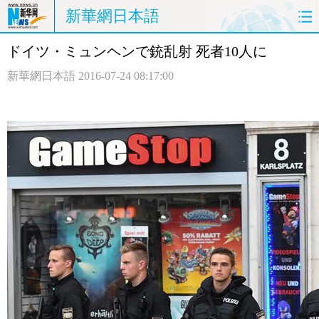
新華網日本語
ドイツ・ミュンヘンで銃乱射 死者10人に
ホームページ
政治
経済
新華網日本語
2016-07-24 08:17:00
社会
文化
エンタメ
観光
評論
写真
中日対訳