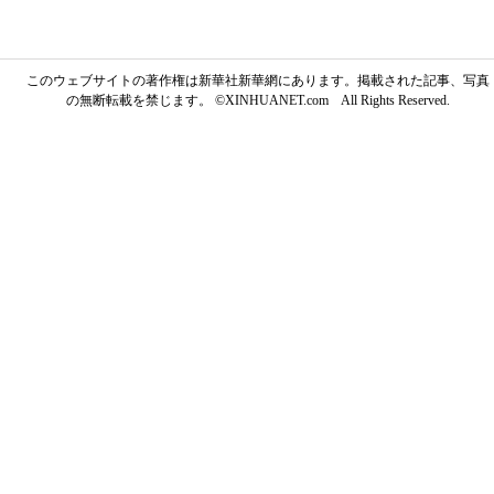
このウェブサイトの著作権は新華社新華網にあります。掲載された記事、写真
の無断転載を禁じます。 ©XINHUANET.com All Rights Reserved.