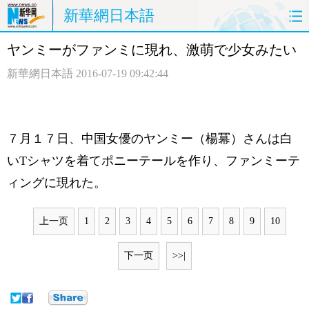
新華網日本語
ヤンミーがファンミに現れ、激萌で少女みたい
ホームページ
政治
経済
新華網日本語
2016-07-19 09:42:44
社会
文化
エンタメ
観光
評論
写真
７月１７日、中国女優のヤンミー（楊冪）さんは白
中日対訳
いTシャツを着てポニーテールを作り、ファンミーテ
ィングに現れた。
上一页
1
2
3
4
5
6
7
8
9
10
下一页
>>|