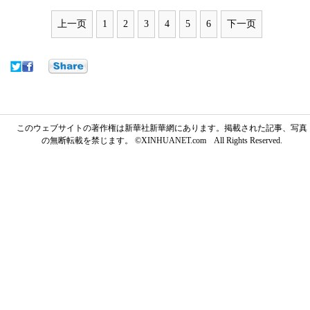
上一页
1
2
3
4
5
6
下一页
このウェブサイトの著作権は新華社新華網にあります。掲載された記事、写真
の無断転載を禁じます。 ©XINHUANET.com All Rights Reserved.