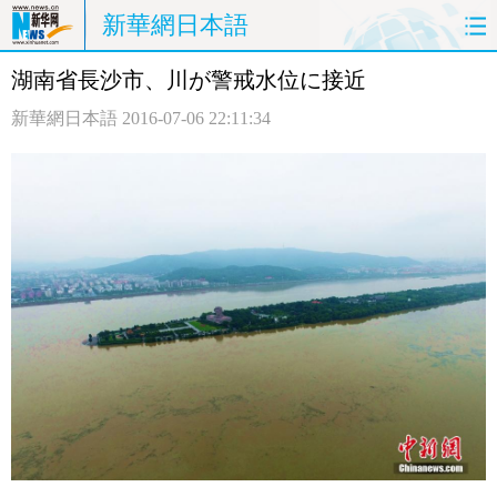
新華網日本語
湖南省長沙市、川が警戒水位に接近
ホームページ
政治
経済
新華網日本語
2016-07-06 22:11:34
社会
文化
エンタメ
観光
評論
写真
中日対訳